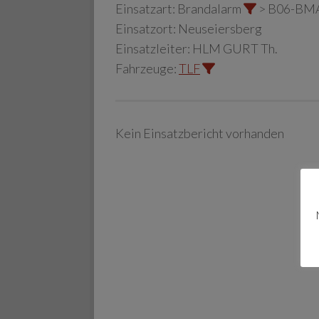
Einsatzart:
Brandalarm
> B06-BM
Einsatzort:
Neuseiersberg
Einsatzleiter:
HLM GURT Th.
Fahrzeuge:
TLF
Kein Einsatzbericht vorhanden