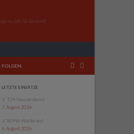
ge im Jahr für Sie bereit
FOLGEN:
LETZTE EINSÄTZE
T09-Wasserdienst
7. August 2026
B09W-Waldbrand
6. August 2026