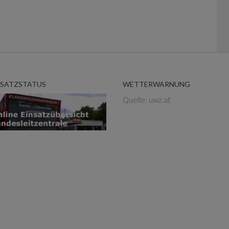
NSATZSTATUS
WETTERWARNUNG
Quelle: uwz.at