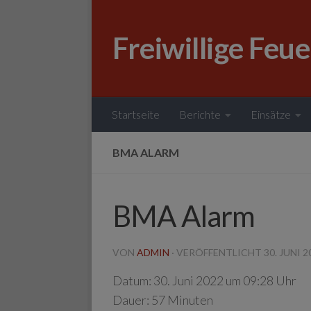
Zum Inhalt springen
Freiwillige Feu
Startseite
Berichte
Einsätze
BMA ALARM
BMA Alarm
VON
ADMIN
· VERÖFFENTLICHT
30. JUNI 2
Datum:
30. Juni 2022 um 09:28 Uhr
Dauer:
57 Minuten