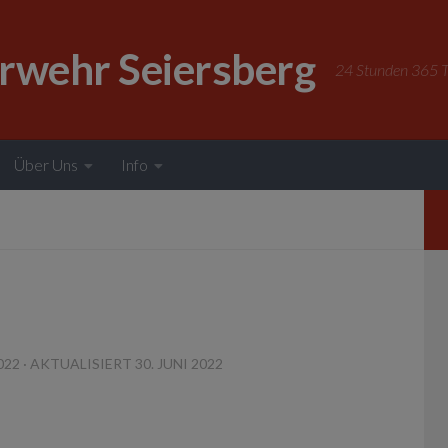
erwehr Seiersberg
24 Stunden 365 Ta
Über Uns
Info
022
· AKTUALISIERT
30. JUNI 2022