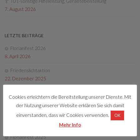
T01-sonstige Hilfeleistung, Geraetebeistellung
7. August 2026
LETZTE BEITRÄGE
Florianifest 2026
8. April 2026
Friedenslichtaktion
22. Dezember 2025
Tag der offenen Tür 2025
Cookies erleichtern die Bereitstellung unserer Dienste. Mit
4. Oktober 2025
der Nutzung unserer Website erklären Sie sich damit
Fotos Florianifest 2025
einverstanden, dass wir Cookies verwenden.
OK
13. Mai 2025
Mehr Info
Florianifest 2025