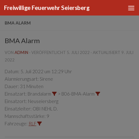
Freiwillige Feuerwehr Seiersberg
Zum Inhalt springen
BMA ALARM
BMA Alarm
VON
ADMIN
· VERÖFFENTLICHT
5. JULI 2022
· AKTUALISIERT
9. JULI
2022
Datum:
5. Juli 2022 um 12:29 Uhr
Alarmierungsart:
Sirene
Dauer:
31 Minuten
Einsatzart:
Brandalarm
> B06-BMA-Alarm
Einsatzort:
Neuseiersberg
Einsatzleiter:
OBI NEHL D.
Mannschaftsstärke:
9
Fahrzeuge:
RLF