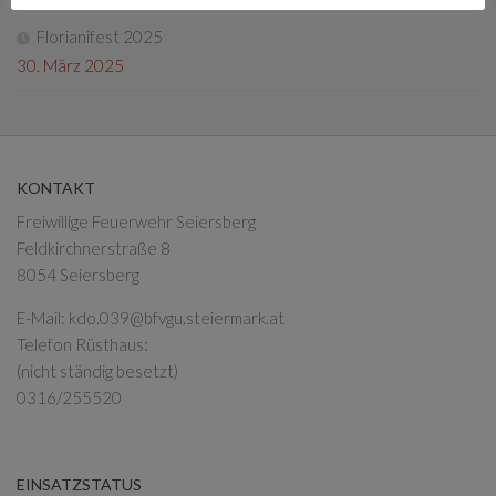
Florianifest 2025
30. März 2025
KONTAKT
Freiwillige Feuerwehr Seiersberg
Feldkirchnerstraße 8
8054 Seiersberg
E-Mail:
kdo.039@bfvgu.steiermark.at
Telefon Rüsthaus:
(nicht ständig besetzt)
0316/255520
EINSATZSTATUS