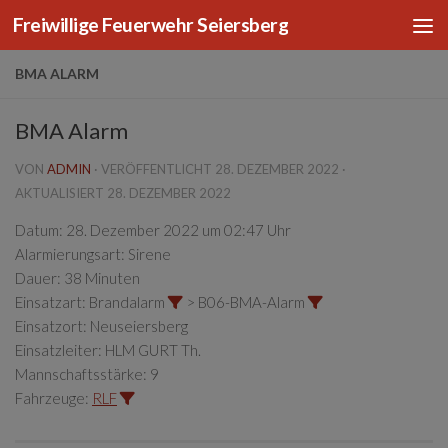
Freiwillige Feuerwehr Seiersberg
Zum Inhalt springen
BMA ALARM
BMA Alarm
VON
ADMIN
· VERÖFFENTLICHT
28. DEZEMBER 2022
·
AKTUALISIERT
28. DEZEMBER 2022
Datum:
28. Dezember 2022 um 02:47 Uhr
Alarmierungsart:
Sirene
Dauer:
38 Minuten
Einsatzart:
Brandalarm
> B06-BMA-Alarm
Einsatzort:
Neuseiersberg
Einsatzleiter:
HLM GURT Th.
Mannschaftsstärke:
9
Fahrzeuge:
RLF