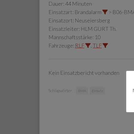
Dauer:
44 Minuten
Einsatzart:
Brandalarm
> B06-BM
Einsatzort:
Neuseiersberg
Einsatzleiter:
HLM GURT Th.
Mannschaftsstärke:
10
Fahrzeuge:
RLF
,
TLF
Kein Einsatzbericht vorhanden
Schlagwörter:
BMA
Einsatz