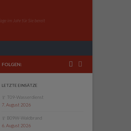
ge im Jahr für Sie bereit
FOLGEN:
LETZTE EINSÄTZE
T09-Wasserdienst
7. August 2026
B09W-Waldbrand
6. August 2026