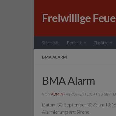
Zum Inhalt springen
Freiwillige Feu
Startseite
Berichte
Einsätze
BMA ALARM
BMA Alarm
VON
ADMIN
· VERÖFFENTLICHT
30. SEPT
Datum:
30. September 2023 um 13:16
Alarmierungsart:
Sirene