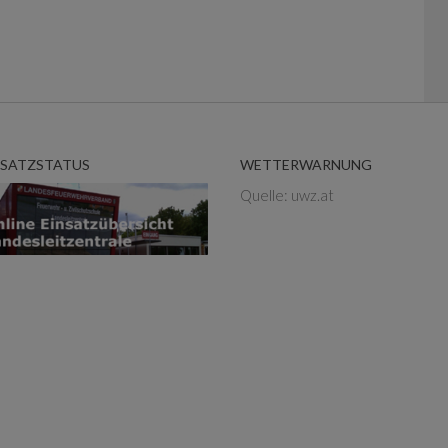
NSATZSTATUS
WETTERWARNUNG
Quelle: uwz.at