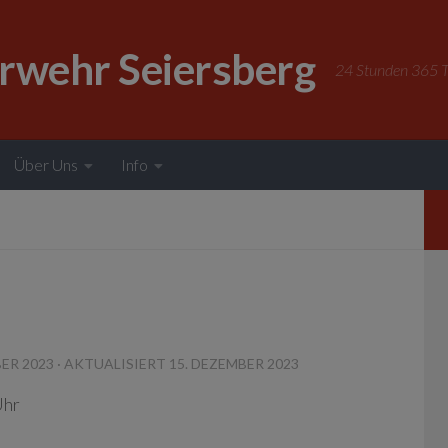
erwehr Seiersberg
24 Stunden 365 Ta
Über Uns
Info
BER 2023
· AKTUALISIERT
15. DEZEMBER 2023
Uhr