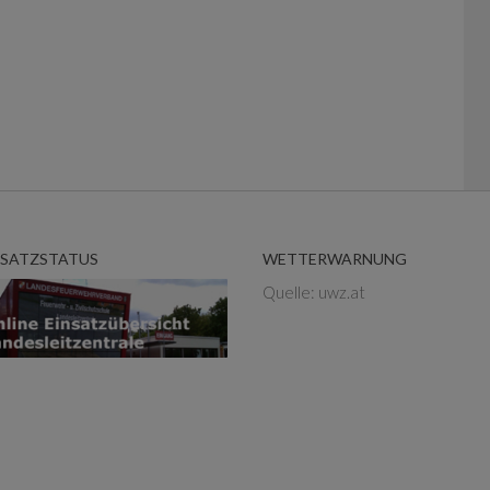
NSATZSTATUS
WETTERWARNUNG
Quelle: uwz.at