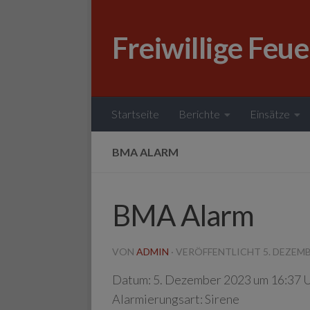
Zum Inhalt springen
Freiwillige Feu
Startseite
Berichte
Einsätze
BMA ALARM
BMA Alarm
VON
ADMIN
· VERÖFFENTLICHT
5. DEZEM
Datum:
5. Dezember 2023 um 16:37 
Alarmierungsart:
Sirene