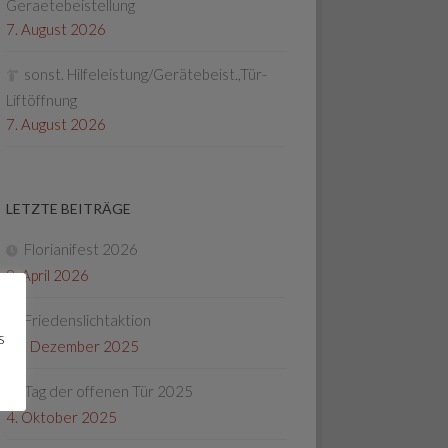
Geraetebeistellung
7. August 2026
sonst. Hilfeleistung/Gerätebeist.,Tür-
Liftöffnung
7. August 2026
LETZTE BEITRÄGE
Florianifest 2026
8. April 2026
Friedenslichtaktion
s
22. Dezember 2025
Tag der offenen Tür 2025
4. Oktober 2025