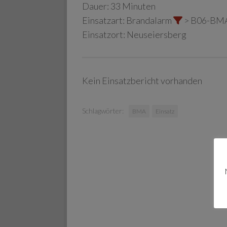
Dauer:
33 Minuten
Einsatzart:
Brandalarm
> B06-BM
Einsatzort:
Neuseiersberg
Kein Einsatzbericht vorhanden
Schlagwörter:
BMA
Einsatz