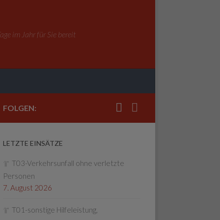
ge im Jahr für Sie bereit
FOLGEN:
LETZTE EINSÄTZE
T03-Verkehrsunfall ohne verletzte
Personen
7. August 2026
T01-sonstige Hilfeleistung,