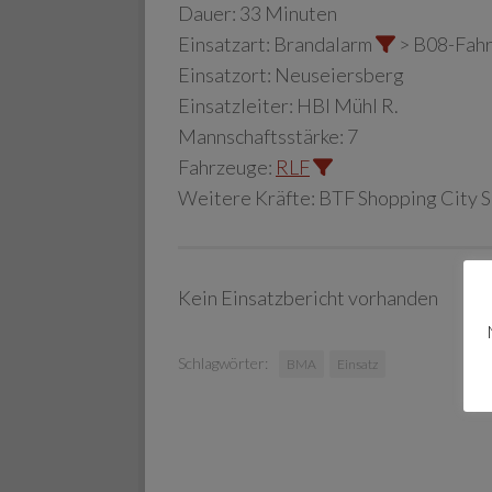
Dauer:
33 Minuten
Einsatzart:
Brandalarm
> B08-Fah
Einsatzort:
Neuseiersberg
Einsatzleiter:
HBI Mühl R.
Mannschaftsstärke:
7
Fahrzeuge:
RLF
Weitere Kräfte:
BTF Shopping City 
Kein Einsatzbericht vorhanden
Schlagwörter:
BMA
Einsatz