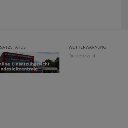
NSATZSTATUS
WETTERWARNUNG
Quelle: uwz.at