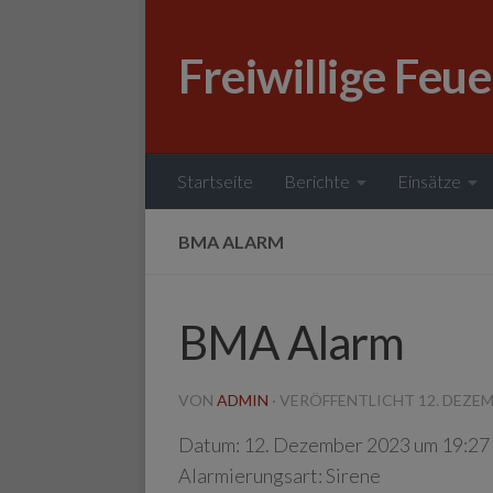
Zum Inhalt springen
Freiwillige Feu
Startseite
Berichte
Einsätze
BMA ALARM
BMA Alarm
VON
ADMIN
· VERÖFFENTLICHT
12. DEZE
Datum:
12. Dezember 2023 um 19:27
Alarmierungsart:
Sirene