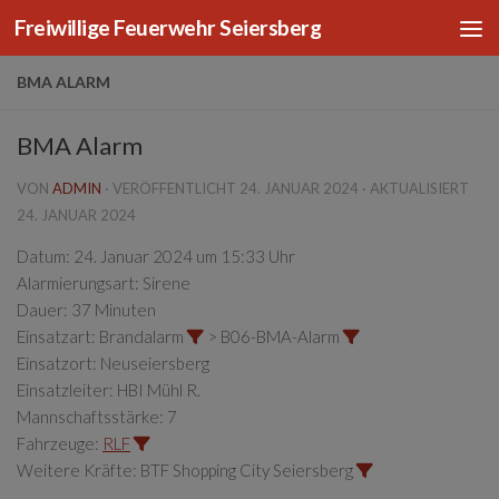
Freiwillige Feuerwehr Seiersberg
Zum Inhalt springen
BMA ALARM
BMA Alarm
VON
ADMIN
· VERÖFFENTLICHT
24. JANUAR 2024
· AKTUALISIERT
24. JANUAR 2024
Datum:
24. Januar 2024 um 15:33 Uhr
Alarmierungsart:
Sirene
Dauer:
37 Minuten
Einsatzart:
Brandalarm
> B06-BMA-Alarm
Einsatzort:
Neuseiersberg
Einsatzleiter:
HBI Mühl R.
Mannschaftsstärke:
7
Fahrzeuge:
RLF
Weitere Kräfte:
BTF Shopping City Seiersberg