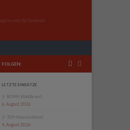
ge im Jahr für Sie bereit
FOLGEN:
LETZTE EINSÄTZE
B09W-Waldbrand
6. August 2026
T09-Wasserdienst
4. August 2026