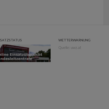
NSATZSTATUS
WETTERWARNUNG
Quelle: uwz.at