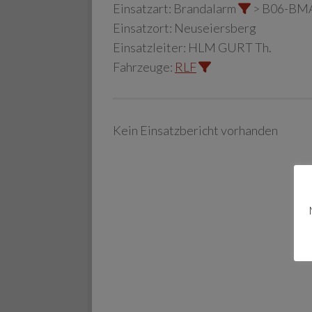
Einsatzart:
Brandalarm
> B06-BM
Einsatzort:
Neuseiersberg
Einsatzleiter:
HLM GURT Th.
Fahrzeuge:
RLF
Kein Einsatzbericht vorhanden