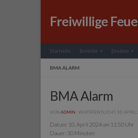
Zum Inhalt springen
Freiwillige Feu
Startseite
Berichte
Einsätze
BMA ALARM
BMA Alarm
VON
ADMIN
· VERÖFFENTLICHT
10. APRIL
Datum:
10. April 2024 um 11:50 Uhr
Dauer:
30 Minuten