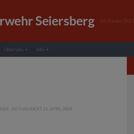
erwehr Seiersberg
24 Stunden 365 Ta
Über Uns
Info
 2024
· AKTUALISIERT
21. APRIL 2024