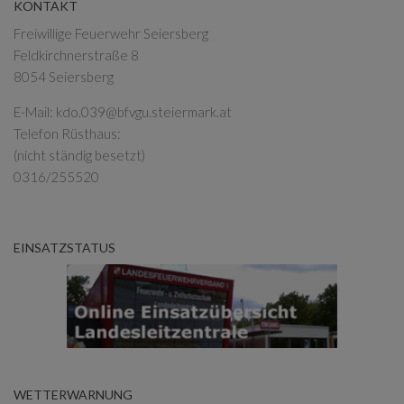
KONTAKT
Freiwillige Feuerwehr Seiersberg
Feldkirchnerstraße 8
8054 Seiersberg
E-Mail:
kdo.039@bfvgu.steiermark.at
Telefon Rüsthaus:
(nicht ständig besetzt)
0316/255520
EINSATZSTATUS
WETTERWARNUNG