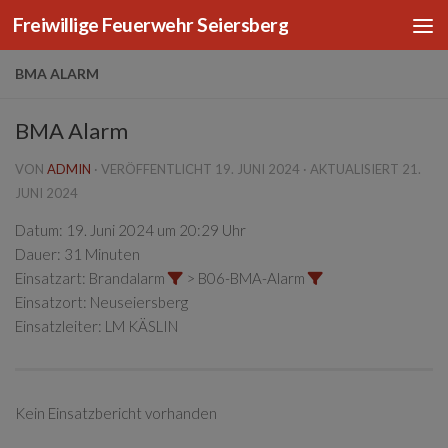
Freiwillige Feuerwehr Seiersberg
Zum Inhalt springen
BMA ALARM
BMA Alarm
VON
ADMIN
· VERÖFFENTLICHT
19. JUNI 2024
· AKTUALISIERT
21.
JUNI 2024
Datum:
19. Juni 2024 um 20:29 Uhr
Dauer:
31 Minuten
Einsatzart:
Brandalarm
> B06-BMA-Alarm
Einsatzort:
Neuseiersberg
Einsatzleiter:
LM KÄSLIN
Kein Einsatzbericht vorhanden