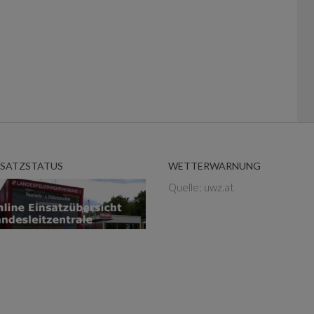
NSATZSTATUS
WETTERWARNUNG
Quelle: uwz.at