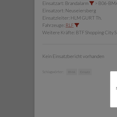
Einsatzart:
Brandalarm
> B06-BM
Einsatzort:
Neuseiersberg
Einsatzleiter:
HLM GURT Th.
Fahrzeuge:
RLF
Weitere Kräfte:
BTF Shopping City 
Kein Einsatzbericht vorhanden
Schlagwörter:
BMA
Einsatz