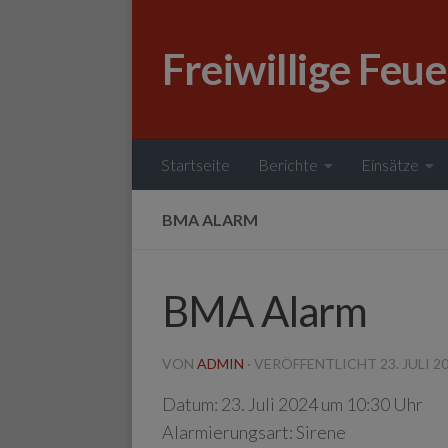
Zum Inhalt springen
Freiwillige Feu
Startseite
Berichte
Einsätze
BMA ALARM
BMA Alarm
VON
ADMIN
· VERÖFFENTLICHT
23. JULI 2
Datum:
23. Juli 2024 um 10:30 Uhr
Alarmierungsart:
Sirene