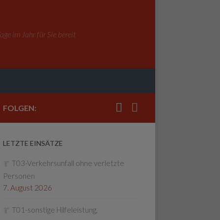
ge im Jahr für Sie bereit
FOLGEN:
LETZTE EINSÄTZE
T03-Verkehrsunfall ohne verletzte
Personen
7. August 2026
T01-sonstige Hilfeleistung,