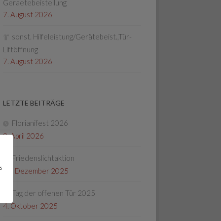
Geraetebeistellung
7. August 2026
sonst. Hilfeleistung/Gerätebeist.,Tür-
Liftöffnung
7. August 2026
LETZTE BEITRÄGE
Florianifest 2026
8. April 2026
Friedenslichtaktion
s
22. Dezember 2025
Tag der offenen Tür 2025
4. Oktober 2025