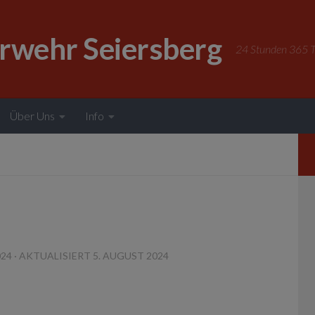
erwehr Seiersberg
24 Stunden 365 Ta
Über Uns
Info
024
· AKTUALISIERT
5. AUGUST 2024