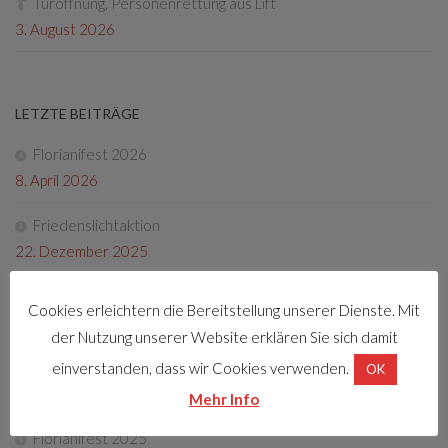
Türöffnung, Personenrettung aus Lift
3. August 2026
LETZTE BEITRÄGE
Florianifest 2026
8. April 2026
Friedenslichtaktion
22. Dezember 2025
Tag der offenen Tür 2025
Cookies erleichtern die Bereitstellung unserer Dienste. Mit
4. Oktober 2025
der Nutzung unserer Website erklären Sie sich damit
Fotos Florianifest 2025
einverstanden, dass wir Cookies verwenden.
OK
13. Mai 2025
Mehr Info
Florianifest 2025