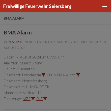
Freiwillige Feuerwehr Seiersberg
Zum Inhalt springen
BMA ALARM
BMA Alarm
VON
ADMIN
· VERÖFFENTLICHT
7. AUGUST 2024
· AKTUALISIERT
8.
AUGUST 2024
Datum:
7. August 2024 um 09:55 Uhr
Alarmierungsart:
Sirene
Dauer:
35 Minuten
Einsatzart:
Brandalarm
> B06-BMA-Alarm
Einsatzort:
Neuseiersberg
Einsatzleiter:
HLM GURT Th.
Mannschaftsstärke:
11
Fahrzeuge:
MZF
,
RLF