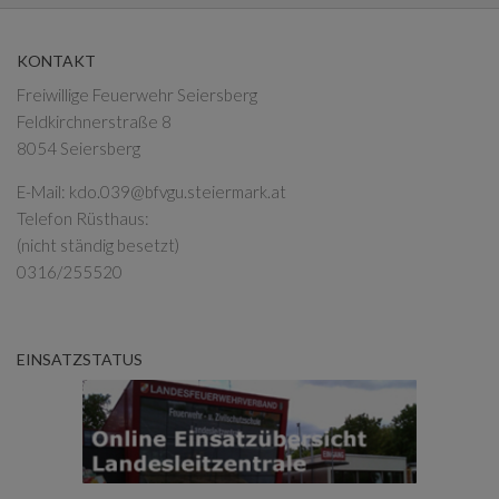
KONTAKT
Freiwillige Feuerwehr Seiersberg
Feldkirchnerstraße 8
8054 Seiersberg
E-Mail:
kdo.039@bfvgu.steiermark.at
Telefon Rüsthaus:
(nicht ständig besetzt)
0316/255520
EINSATZSTATUS