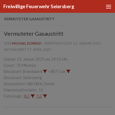
Freiwillige Feuerwehr Seiersberg
Zum Inhalt springen
VERMUTETER GASAUSTRITT
Vermuteter Gasaustritt
VON
MICHAEL KONRAD
· VERÖFFENTLICHT
21. JANUAR 2025
·
AKTUALISIERT
17. APRIL 2025
Datum:
21. Januar 2025 um 19:55 Uhr
Dauer:
35 Minuten
Einsatzart:
Brandalarm
> B07-Gas
Einsatzort:
Seiersberg
Einsatzleiter:
HBI NEHL Daniel
Mannschaftsstärke:
15
Fahrzeuge:
RLF
,
TLF