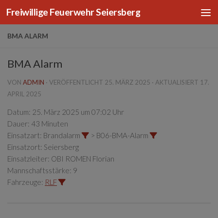
Freiwillige Feuerwehr Seiersberg
Zum Inhalt springen
BMA ALARM
BMA Alarm
VON
ADMIN
· VERÖFFENTLICHT
25. MÄRZ 2025
· AKTUALISIERT
17.
APRIL 2025
Datum:
25. März 2025 um 07:02 Uhr
Dauer:
43 Minuten
Einsatzart:
Brandalarm
> B06-BMA-Alarm
Einsatzort:
Seiersberg
Einsatzleiter:
OBI ROMEN Florian
Mannschaftsstärke:
9
Fahrzeuge:
RLF