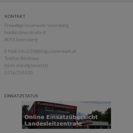
KONTAKT
Freiwillige Feuerwehr Seiersberg
Feldkirchnerstraße 8
8054 Seiersberg
E-Mail:
kdo.039@bfvgu.steiermark.at
Telefon Rüsthaus:
(nicht ständig besetzt)
0316/255520
EINSATZSTATUS