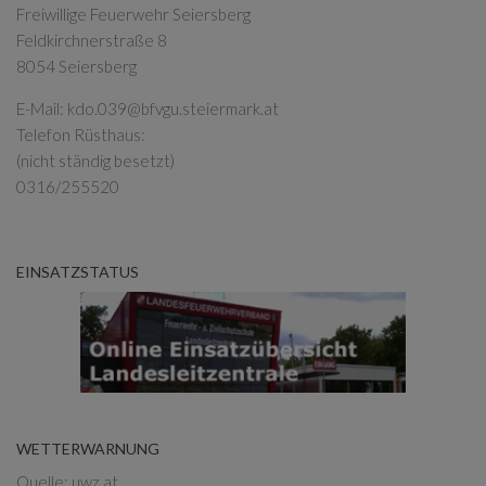
Freiwillige Feuerwehr Seiersberg
Feldkirchnerstraße 8
8054 Seiersberg
E-Mail:
kdo.039@bfvgu.steiermark.at
Telefon Rüsthaus:
(nicht ständig besetzt)
0316/255520
EINSATZSTATUS
WETTERWARNUNG
Quelle: uwz.at