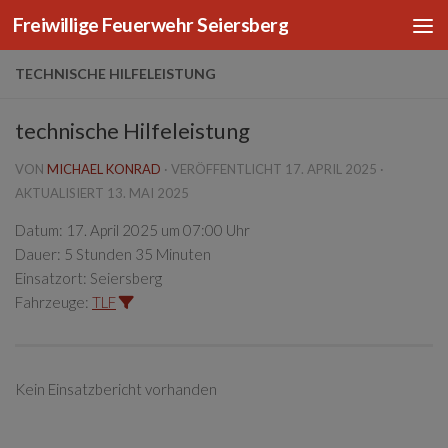
Freiwillige Feuerwehr Seiersberg
Zum Inhalt springen
TECHNISCHE HILFELEISTUNG
technische Hilfeleistung
VON
MICHAEL KONRAD
· VERÖFFENTLICHT
17. APRIL 2025
·
AKTUALISIERT
13. MAI 2025
Datum:
17. April 2025 um 07:00 Uhr
Dauer:
5 Stunden 35 Minuten
Einsatzort:
Seiersberg
Fahrzeuge:
TLF
Kein Einsatzbericht vorhanden