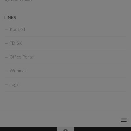
LINKS
Kontakt
FDISK
Office Portal
Webmail
Login