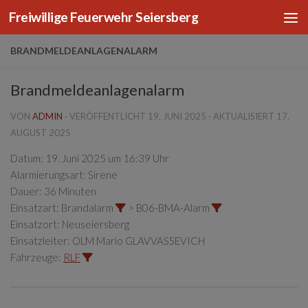
Freiwillige Feuerwehr Seiersberg
Zum Inhalt springen
BRANDMELDEANLAGENALARM
Brandmeldeanlagenalarm
VON
ADMIN
· VERÖFFENTLICHT
19. JUNI 2025
· AKTUALISIERT
17.
AUGUST 2025
Datum:
19. Juni 2025 um 16:39 Uhr
Alarmierungsart:
Sirene
Dauer:
36 Minuten
Einsatzart:
Brandalarm
> B06-BMA-Alarm
Einsatzort:
Neuseiersberg
Einsatzleiter:
OLM Mario GLAVVASSEVICH
Fahrzeuge:
RLF