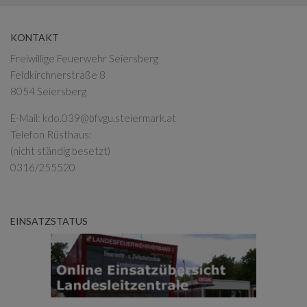
KONTAKT
Freiwillige Feuerwehr Seiersberg
Feldkirchnerstraße 8
8054 Seiersberg
E-Mail:
kdo.039@bfvgu.steiermark.at
Telefon Rüsthaus:
(nicht ständig besetzt)
0316/255520
EINSATZSTATUS