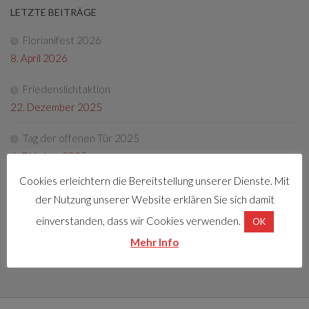
LETZTE BEITRÄGE
Florianifest 2026
8. April 2026
Friedenslichtaktion
22. Dezember 2025
Tag der offenen Tür 2025
4. Oktober 2025
Cookies erleichtern die Bereitstellung unserer Dienste. Mit
Fotos Florianifest 2025
der Nutzung unserer Website erklären Sie sich damit
13. Mai 2025
einverstanden, dass wir Cookies verwenden.
OK
Florianifest 2025
Mehr Info
30. März 2025