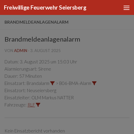
Freiwillige Feuerwehr Seiersberg
Zum Inhalt springen
BRANDMELDEANLAGENALARM
Brandmeldeanlagenalarm
VON
ADMIN
·
3. AUGUST 2025
Datum:
3. August 2025 um 15:03 Uhr
Alarmierungsart:
Sirene
Dauer:
57 Minuten
Einsatzart:
Brandalarm
> B06-BMA-Alarm
Einsatzort:
Neuseiersberg
Einsatzleiter:
OLM Markus NATTER
Fahrzeuge:
RLF
Kein Einsatzbericht vorhanden