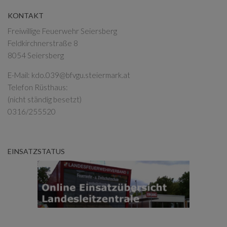
KONTAKT
Freiwillige Feuerwehr Seiersberg
Feldkirchnerstraße 8
8054 Seiersberg
E-Mail:
kdo.039@bfvgu.steiermark.at
Telefon Rüsthaus:
(nicht ständig besetzt)
0316/255520
EINSATZSTATUS