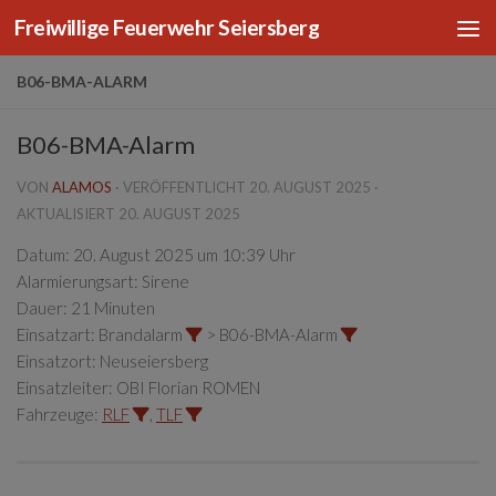
Freiwillige Feuerwehr Seiersberg
Zum Inhalt springen
B06-BMA-ALARM
B06-BMA-Alarm
VON
ALAMOS
· VERÖFFENTLICHT
20. AUGUST 2025
·
AKTUALISIERT
20. AUGUST 2025
Datum:
20. August 2025 um 10:39 Uhr
Alarmierungsart:
Sirene
Dauer:
21 Minuten
Einsatzart:
Brandalarm
> B06-BMA-Alarm
Einsatzort:
Neuseiersberg
Einsatzleiter:
OBI Florian ROMEN
Fahrzeuge:
RLF
,
TLF