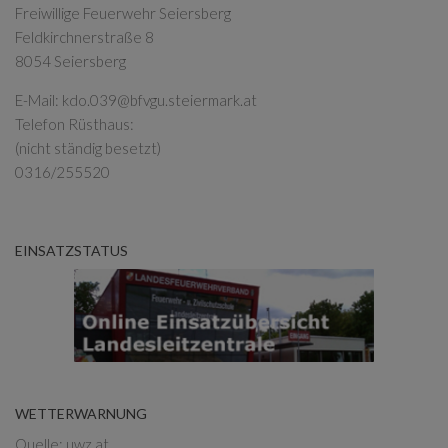
Freiwillige Feuerwehr Seiersberg
Feldkirchnerstraße 8
8054 Seiersberg
E-Mail:
kdo.039@bfvgu.steiermark.at
Telefon Rüsthaus:
(nicht ständig besetzt)
0316/255520
EINSATZSTATUS
WETTERWARNUNG
Quelle: uwz.at