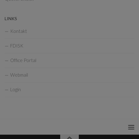
LINKS
Kontakt
FDISK
Office Portal
Webmail
Login