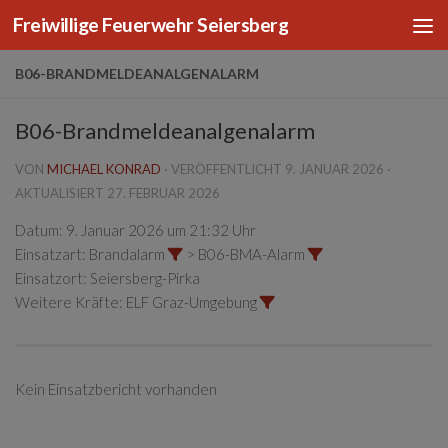
Freiwillige Feuerwehr Seiersberg
Zum Inhalt springen
B06-BRANDMELDEANALGENALARM
B06-Brandmeldeanalgenalarm
VON
MICHAEL KONRAD
· VERÖFFENTLICHT
9. JANUAR 2026
·
AKTUALISIERT
27. FEBRUAR 2026
Datum:
9. Januar 2026 um 21:32 Uhr
Einsatzart:
Brandalarm
> B06-BMA-Alarm
Einsatzort:
Seiersberg-Pirka
Weitere Kräfte:
ELF Graz-Umgebung
Kein Einsatzbericht vorhanden