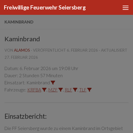
Freiwillige Feuerwehr Seiersberg
Zum Inhalt springen
KAMINBRAND
Kaminbrand
VON
ALAMOS
· VERÖFFENTLICHT
6. FEBRUAR 2026
· AKTUALISIERT
27. FEBRUAR 2026
Datum:
6. Februar 2026 um 19:08 Uhr
Dauer:
2 Stunden 57 Minuten
Einsatzart:
Kaminbrand
Fahrzeuge:
KRFBA
,
MZF
,
RLF
,
TLF
Einsatzbericht:
Die FF Seiersberg wurde zu einem Kaminbrand im Ortsgebiet