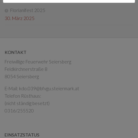
Florianifest 2025
30. März 2025
KONTAKT
Freiwillige Feuerwehr Seiersberg
Feldkirchnerstraße 8
8054 Seiersberg
E-Mail:
kdo.039@bfvgu.steiermark.at
Telefon Rüsthaus:
(nicht ständig besetzt)
0316/255520
EINSATZSTATUS