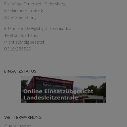
Freiwillige Feuerwehr Seiersberg
Feldkirchnerstraße 8
8054 Seiersberg
E-Mail:
kdo.039@bfvgu.steiermark.at
Telefon Rüsthaus:
(nicht ständig besetzt)
0316/255520
EINSATZSTATUS
WETTERWARNUNG
Quelle: uwz.at