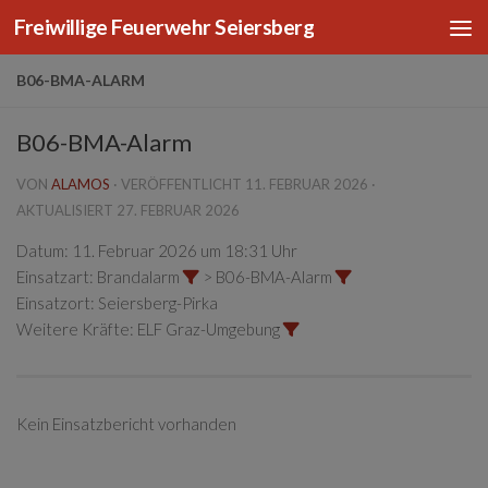
Freiwillige Feuerwehr Seiersberg
Zum Inhalt springen
B06-BMA-ALARM
B06-BMA-Alarm
VON
ALAMOS
· VERÖFFENTLICHT
11. FEBRUAR 2026
·
AKTUALISIERT
27. FEBRUAR 2026
Datum:
11. Februar 2026 um 18:31 Uhr
Einsatzart:
Brandalarm
> B06-BMA-Alarm
Einsatzort:
Seiersberg-Pirka
Weitere Kräfte:
ELF Graz-Umgebung
Kein Einsatzbericht vorhanden