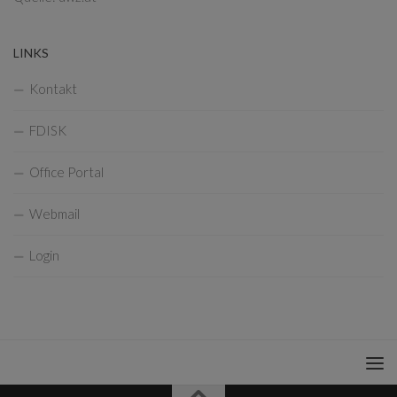
LINKS
Kontakt
FDISK
Office Portal
Webmail
Login