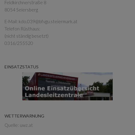
Feldkirchnerstraße 8
8054 Seiersberg
E-Mail:
kdo.039@bfvgu.steiermark.at
Telefon Rüsthaus:
(nicht ständig besetzt)
0316/255520
EINSATZSTATUS
WETTERWARNUNG
Quelle: uwz.at