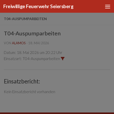
Freiwillige Feuerwehr Seiersberg
Zum Inhalt springen
T04-AUSPUMPARBEITEN
T04-Auspumparbeiten
VON
ALAMOS
·
18. MAI 2026
Datum:
18. Mai 2026 um 20:22 Uhr
Einsatzart:
T04-Auspumparbeiten
Einsatzbericht:
Kein Einsatzbericht vorhanden