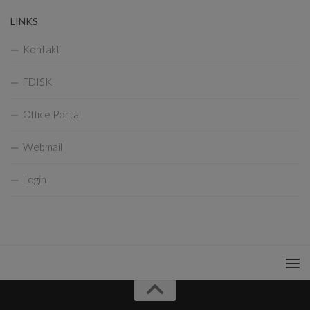
LINKS
Kontakt
FDISK
Office Portal
Webmail
Login