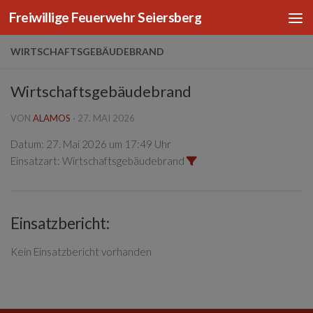
Freiwillige Feuerwehr Seiersberg
Zum Inhalt springen
WIRTSCHAFTSGEBÄUDEBRAND
Wirtschaftsgebäudebrand
VON
ALAMOS
·
27. MAI 2026
Datum:
27. Mai 2026 um 17:49 Uhr
Einsatzart:
Wirtschaftsgebäudebrand
Einsatzbericht:
Kein Einsatzbericht vorhanden