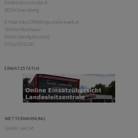
Feldkirchnerstraße 8
8054 Seiersberg
E-Mail:
kdo.039@bfvgu.steiermark.at
Telefon Rüsthaus:
(nicht ständig besetzt)
0316/255520
EINSATZSTATUS
WETTERWARNUNG
Quelle: uwz.at