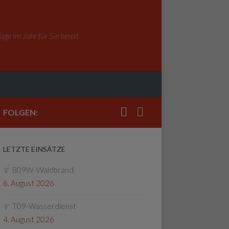
ge im Jahr für Sie bereit
FOLGEN:
LETZTE EINSÄTZE
B09W-Waldbrand
6. August 2026
T09-Wasserdienst
4. August 2026