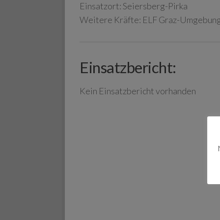
Einsatzort:
Seiersberg-Pirka
Weitere Kräfte:
ELF Graz-Umgebun
Einsatzbericht:
Kein Einsatzbericht vorhanden