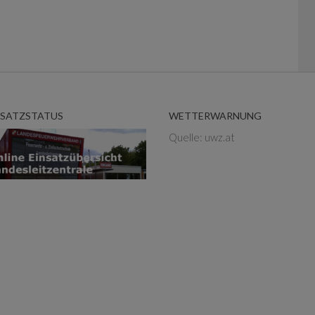
NSATZSTATUS
WETTERWARNUNG
Quelle: uwz.at