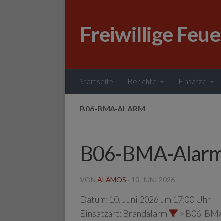
Zum Inhalt springen
Freiwillige Feu
Startseite
Berichte
Einsätze
B06-BMA-ALARM
B06-BMA-Alar
VON
ALAMOS
·
10. JUNI 2026
Datum:
10. Juni 2026 um 17:00 Uhr
Einsatzart:
Brandalarm
> B06-BM