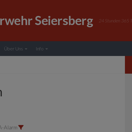
erwehr Seiersberg
24 Stunden 365 Ta
Über Uns
Info
m
A-Alarm