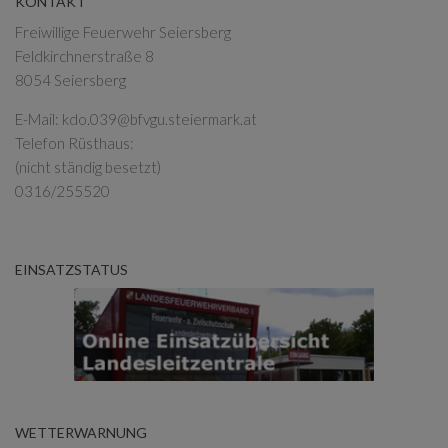
KONTAKT
Freiwillige Feuerwehr Seiersberg
Feldkirchnerstraße 8
8054 Seiersberg
E-Mail:
kdo.039@bfvgu.steiermark.at
Telefon Rüsthaus:
(nicht ständig besetzt)
0316/255520
EINSATZSTATUS
WETTERWARNUNG