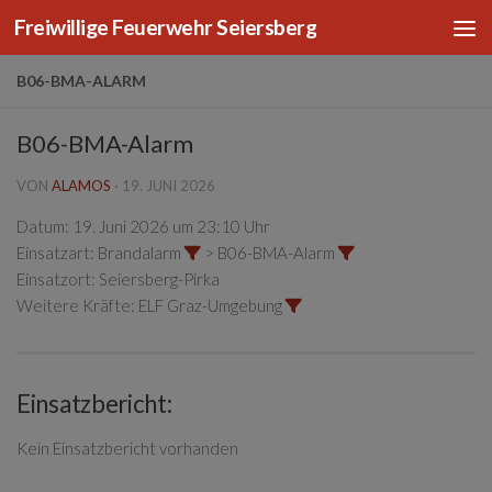
Freiwillige Feuerwehr Seiersberg
Zum Inhalt springen
B06-BMA-ALARM
B06-BMA-Alarm
VON
ALAMOS
·
19. JUNI 2026
Datum:
19. Juni 2026 um 23:10 Uhr
Einsatzart:
Brandalarm
> B06-BMA-Alarm
Einsatzort:
Seiersberg-Pirka
Weitere Kräfte:
ELF Graz-Umgebung
Einsatzbericht:
Kein Einsatzbericht vorhanden