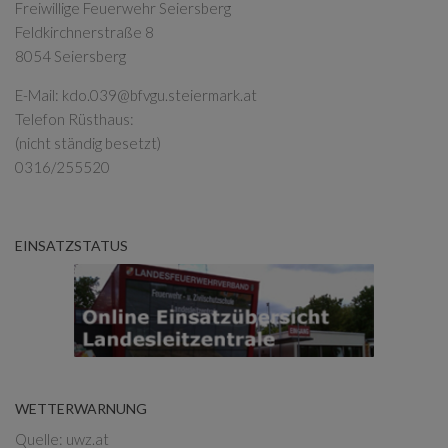
Freiwillige Feuerwehr Seiersberg
Feldkirchnerstraße 8
8054 Seiersberg
E-Mail:
kdo.039@bfvgu.steiermark.at
Telefon Rüsthaus:
(nicht ständig besetzt)
0316/255520
EINSATZSTATUS
WETTERWARNUNG
Quelle: uwz.at