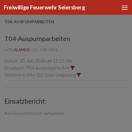
Freiwillige Feuerwehr Seiersberg
Zum Inhalt springen
T04-AUSPUMPARBEITEN
T04-Auspumparbeiten
VON
ALAMOS
·
20. JUNI 2026
Datum:
20. Juni 2026 um 15:25 Uhr
Einsatzart:
T04-Auspumparbeiten
Weitere Kräfte:
ELF Graz-Umgebung
Einsatzbericht:
Kein Einsatzbericht vorhanden