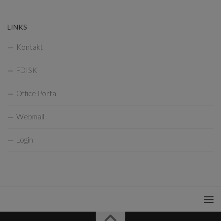
LINKS
Kontakt
FDISK
Office Portal
Webmail
Login