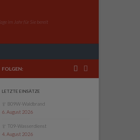
ge im Jahr für Sie bereit
FOLGEN:
LETZTE EINSÄTZE
B09W-Waldbrand
6. August 2026
T09-Wasserdienst
4. August 2026