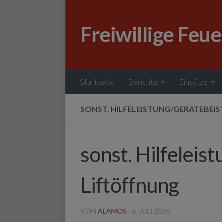
Zum Inhalt springen
Freiwillige Feu
Startseite
Berichte
Einsätze
SONST. HILFELEISTUNG/GERÄTEBEIS
sonst. Hilfeleis
Liftöffnung
VON
ALAMOS
·
6. JULI 2026