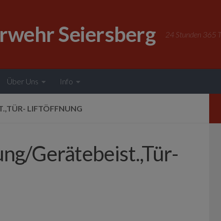
erwehr Seiersberg
24 Stunden 365 Ta
Über Uns
Info
T.,TÜR- LIFTÖFFNUNG
tung/Gerätebeist.,Tür-