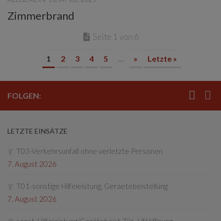
Zimmerbrand
Seite 1 von 6
1
2
3
4
5
...
»
Letzte »
FOLGEN:
LETZTE EINSÄTZE
T03-Verkehrsunfall ohne verletzte Personen
7. August 2026
T01-sonstige Hilfeleistung, Geraetebeistellung
7. August 2026
sonst. Hilfeleistung/Gerätebeist.,Tür- Liftöffnung