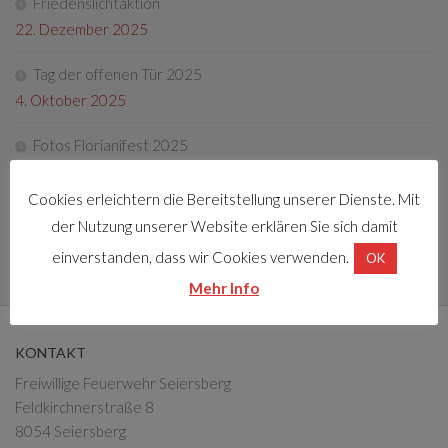
Friedenslichtaktion
22. Dezember 2025
Tag der offenen Tür 2025
4. Oktober 2025
Fotos Florianifest 2025
13. Mai 2025
Cookies erleichtern die Bereitstellung unserer Dienste. Mit
Florianifest 2025
der Nutzung unserer Website erklären Sie sich damit
30. März 2025
einverstanden, dass wir Cookies verwenden.
OK
Mehr Info
KONTAKT
Freiwillige Feuerwehr Seiersberg
Feldkirchnerstraße 8
8054 Seiersberg