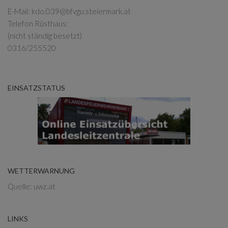
E-Mail:
kdo.039@bfvgu.steiermark.at
Telefon Rüsthaus:
(nicht ständig besetzt)
0316/255520
EINSATZSTATUS
WETTERWARNUNG
Quelle: uwz.at
LINKS