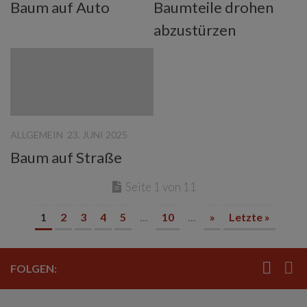
Baum auf Auto
Baumteile drohen
abzustürzen
ALLGEMEIN
23. JUNI 2025
Baum auf Straße
Seite 1 von 11
1
2
3
4
5
...
10
...
»
Letzte »
FOLGEN: