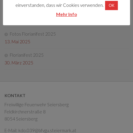
einverstanden, dass wir Cookies verwenden.
OK
Tag der offenen Tür 2025
Mehr Info
4. Oktober 2025
Fotos Florianifest 2025
13. Mai 2025
Florianifest 2025
30. März 2025
KONTAKT
Freiwillige Feuerwehr Seiersberg
Feldkirchnerstraße 8
8054 Seiersberg
E-Mail:
kdo.039@bfvgu.steiermark.at