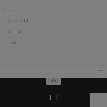
FDISK
Office Portal
Webmail
Login