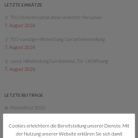
LETZTE EINSÄTZE
T03-Verkehrsunfall ohne verletzte Personen
7. August 2026
T01-sonstige Hilfeleistung, Geraetebeistellung
7. August 2026
sonst. Hilfeleistung/Gerätebeist.,Tür- Liftöffnung
7. August 2026
LETZTE BEITRÄGE
Florianifest 2026
8. April 2026
Cookies erleichtern die Bereitstellung unserer Dienste. Mit
Friedenslichtaktion
der Nutzung unserer Website erklären Sie sich damit
22. Dezember 2025