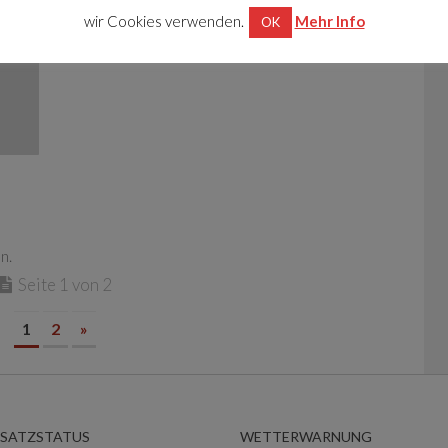
wir Cookies verwenden.
Mehr Info
OK
n.
Seite 1 von 2
1
2
»
NSATZSTATUS
WETTERWARNUNG