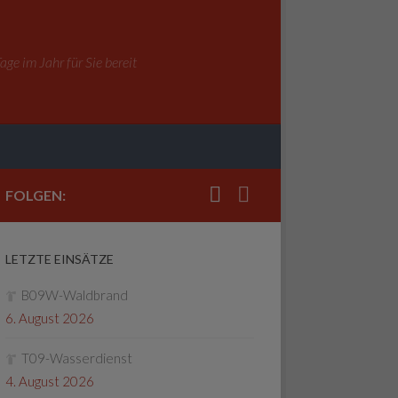
ge im Jahr für Sie bereit
FOLGEN:
LETZTE EINSÄTZE
B09W-Waldbrand
6. August 2026
T09-Wasserdienst
4. August 2026