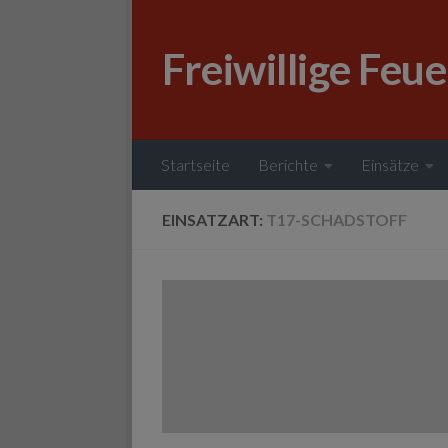
Zum Inhalt springen
Freiwillige Feu
Startseite
Berichte
Einsätze
EINSATZART:
T17-SCHADSTOFF