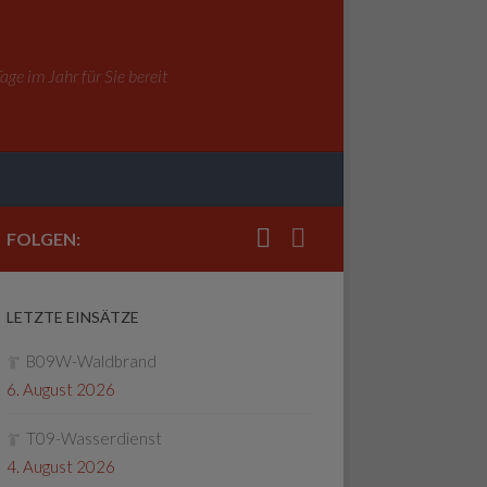
ge im Jahr für Sie bereit
FOLGEN:
LETZTE EINSÄTZE
B09W-Waldbrand
6. August 2026
T09-Wasserdienst
4. August 2026