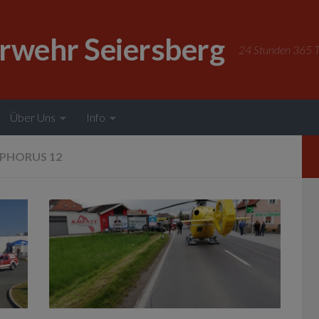
erwehr Seiersberg
24 Stunden 365 Ta
Über Uns
Info
PHORUS 12