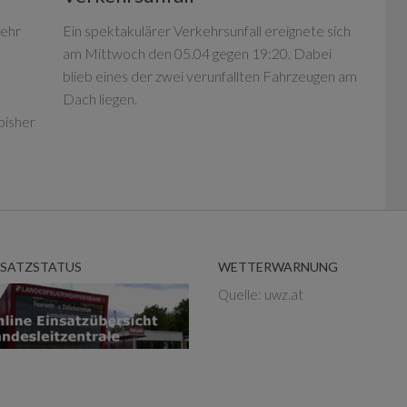
wehr
Ein spektakulärer Verkehrsunfall ereignete sich
am Mittwoch den 05.04 gegen 19:20. Dabei
blieb eines der zwei verunfallten Fahrzeugen am
Dach liegen.
bisher
NSATZSTATUS
WETTERWARNUNG
Quelle: uwz.at