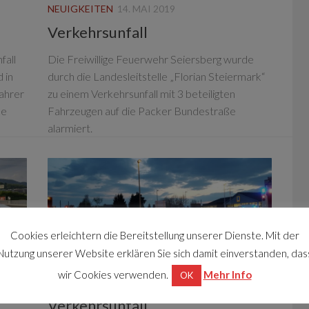
NEUIGKEITEN
14. MAI 2019
Verkehrsunfall
fall
Die Freiwillige Feuerwehr Seiersberg wurde
 in
durch die Landesleitstelle „Florian Steiermark“
ahrer
zu einem Verkehrsunfall mit 3 beteiligten
se
Fahrzeugen auf die Packer Bundestraße
alarmiert.
Cookies erleichtern die Bereitstellung unserer Dienste. Mit der
Nutzung unserer Website erklären Sie sich damit einverstanden, das
wir Cookies verwenden.
Mehr Info
OK
NEUIGKEITEN
5. APRIL 2017
Verkehrsunfall