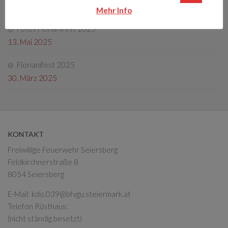
4. Oktober 2025
Mehr Info
Fotos Florianifest 2025
13. Mai 2025
Florianifest 2025
30. März 2025
KONTAKT
Freiwillige Feuerwehr Seiersberg
Feldkirchnerstraße 8
8054 Seiersberg
E-Mail:
kdo.039@bfvgu.steiermark.at
Telefon Rüsthaus:
(nicht ständig besetzt)