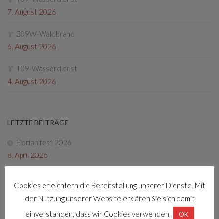
7. August 2026
B09W-Waldbrand
6. August 2026
T09-Wasserdienst
4. August 2026
LETZTE BEITRÄGE
Florianifest 2026
8. April 2026
Friedenslichtaktion
Cookies erleichtern die Bereitstellung unserer Dienste. Mit
22. Dezember 2025
der Nutzung unserer Website erklären Sie sich damit
Tag der offenen Tür 2025
einverstanden, dass wir Cookies verwenden.
OK