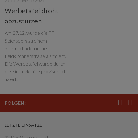
27. DEZEMBER 2024
Werbetafel droht
abzustürzen
Am 27.12. wurde die FF
Seiersberg zu einem
Sturmschaden in die
Feldkirchnerstraße alarmiert.
Die Werbetafel wurde durch
die Einsatzkräfte provisorisch
fixiert.
FOLGEN:
LETZTE EINSÄTZE
T09-Wasserdienst