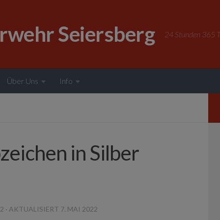
erwehr Seiersberg
24 Stunden 365 Ta
Über Uns
Info
eichen in Silber
22
· AKTUALISIERT
7. MAI 2022