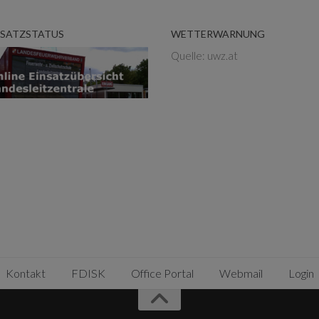
NSATZSTATUS
WETTERWARNUNG
Quelle: uwz.at
Kontakt
FDISK
Office Portal
Webmail
Login