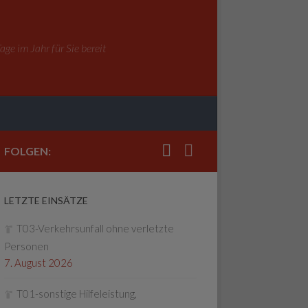
ge im Jahr für Sie bereit
FOLGEN:
LETZTE EINSÄTZE
T03-Verkehrsunfall ohne verletzte
Personen
7. August 2026
T01-sonstige Hilfeleistung,