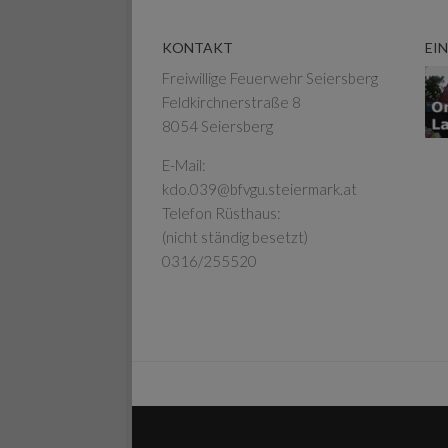
KONTAKT
EI
Freiwillige Feuerwehr Seiersberg
Feldkirchnerstraße 8
8054 Seiersberg
E-Mail:
kdo.039@bfvgu.steiermark.at
Telefon Rüsthaus:
(nicht ständig besetzt)
0316/255520