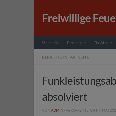
Zum Inhalt springen
Freiwillige Feu
Startseite
Berichte
Einsätze
BERICHTE
/
STARTSEITE
Funkleistungsabz
absolviert
VON
ADMIN
· VERÖFFENTLICHT
7. MAI 20