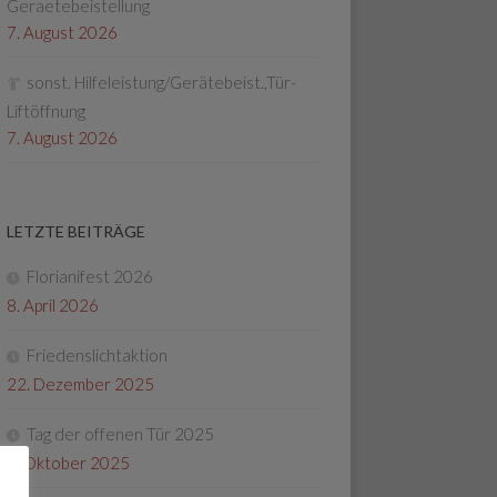
Geraetebeistellung
7. August 2026
sonst. Hilfeleistung/Gerätebeist.,Tür-
Liftöffnung
7. August 2026
LETZTE BEITRÄGE
Florianifest 2026
8. April 2026
Friedenslichtaktion
22. Dezember 2025
Tag der offenen Tür 2025
4. Oktober 2025