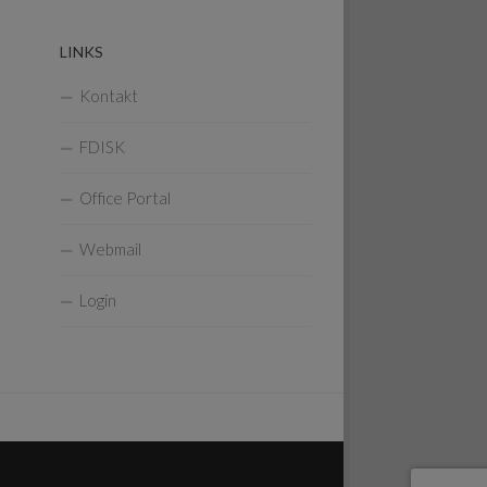
LINKS
Kontakt
FDISK
Office Portal
Webmail
Login