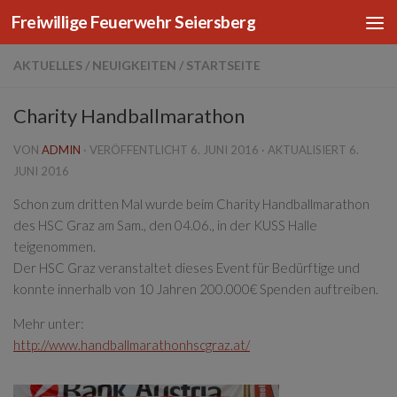
Freiwillige Feuerwehr Seiersberg
Zum Inhalt springen
AKTUELLES
/
NEUIGKEITEN
/
STARTSEITE
Charity Handballmarathon
VON
ADMIN
· VERÖFFENTLICHT
6. JUNI 2016
· AKTUALISIERT
6.
JUNI 2016
Schon zum dritten Mal wurde beim Charity Handballmarathon
des HSC Graz am Sam., den 04.06., in der KUSS Halle
teigenommen.
Der HSC Graz veranstaltet dieses Event für Bedürftige und
konnte innerhalb von 10 Jahren 200.000€ Spenden auftreiben.
Mehr unter:
http://www.handballmarathonhscgraz.at/