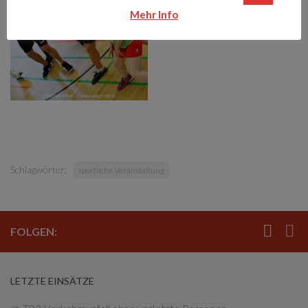
Mehr Info
Schlagwörter:
sportliche Veranstaltung
FOLGEN:
LETZTE EINSÄTZE