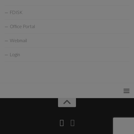
FDISK
Office Portal
Webmail
Login