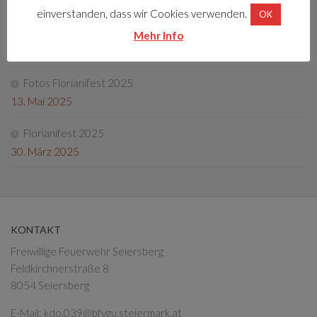
22. Dezember 2025
einverstanden, dass wir Cookies verwenden.
OK
Tag der offenen Tür 2025
Mehr Info
4. Oktober 2025
Fotos Florianifest 2025
13. Mai 2025
Florianifest 2025
30. März 2025
KONTAKT
Freiwillige Feuerwehr Seiersberg
Feldkirchnerstraße 8
8054 Seiersberg
E-Mail:
kdo.039@bfvgu.steiermark.at