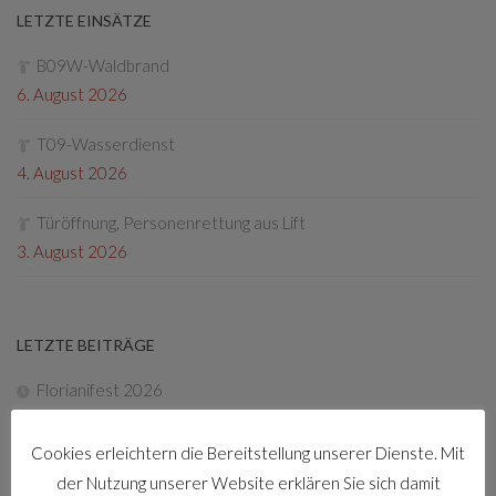
LETZTE EINSÄTZE
B09W-Waldbrand
6. August 2026
T09-Wasserdienst
4. August 2026
Türöffnung, Personenrettung aus Lift
3. August 2026
LETZTE BEITRÄGE
Florianifest 2026
8. April 2026
Cookies erleichtern die Bereitstellung unserer Dienste. Mit
Friedenslichtaktion
der Nutzung unserer Website erklären Sie sich damit