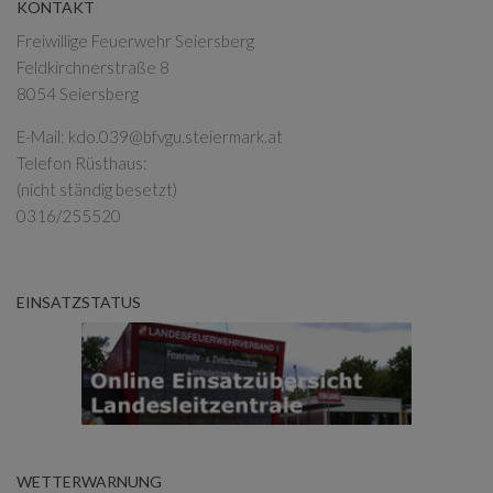
KONTAKT
Freiwillige Feuerwehr Seiersberg
Feldkirchnerstraße 8
8054 Seiersberg
E-Mail:
kdo.039@bfvgu.steiermark.at
Telefon Rüsthaus:
(nicht ständig besetzt)
0316/255520
EINSATZSTATUS
WETTERWARNUNG