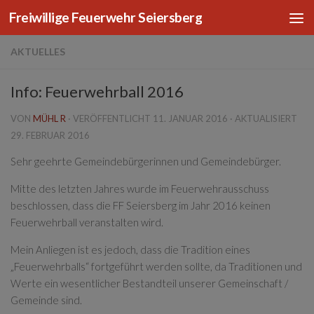
Freiwillige Feuerwehr Seiersberg
Zum Inhalt springen
AKTUELLES
Info: Feuerwehrball 2016
VON
MÜHL R
· VERÖFFENTLICHT
11. JANUAR 2016
· AKTUALISIERT
29. FEBRUAR 2016
Sehr geehrte Gemeindebürgerinnen und Gemeindebürger.
Mitte des letzten Jahres wurde im Feuerwehrausschuss
beschlossen, dass die FF Seiersberg im Jahr 2016 keinen
Feuerwehrball veranstalten wird.
Mein Anliegen ist es jedoch, dass die Tradition eines
„Feuerwehrballs“ fortgeführt werden sollte, da Traditionen und
Werte ein wesentlicher Bestandteil unserer Gemeinschaft /
Gemeinde sind.