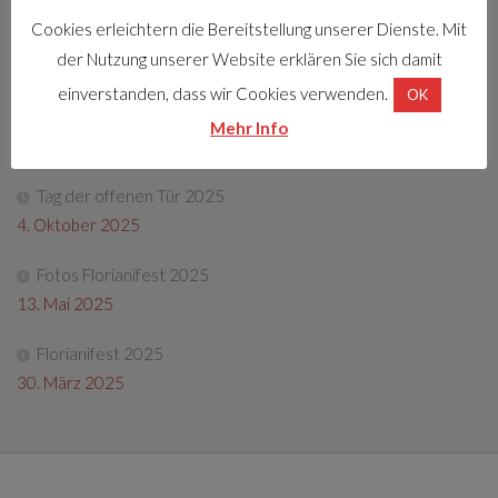
Cookies erleichtern die Bereitstellung unserer Dienste. Mit
Florianifest 2026
der Nutzung unserer Website erklären Sie sich damit
8. April 2026
einverstanden, dass wir Cookies verwenden.
OK
Friedenslichtaktion
Mehr Info
22. Dezember 2025
Tag der offenen Tür 2025
4. Oktober 2025
Fotos Florianifest 2025
13. Mai 2025
Florianifest 2025
30. März 2025