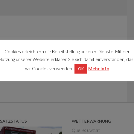
Cookies erleichtern die Bereitstellung unserer Dienste. Mit der
Nutzung unserer Website erklären Sie sich damit einverstanden, das
wir Cookies verwenden.
Mehr Info
OK
NSATZSTATUS
WETTERWARNUNG
Quelle: uwz.at