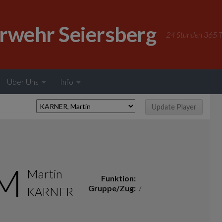
erwehr Seiersberg
24 Stunden 365 Ta
Über Uns
Info
M
Martin
Funktion:
Gruppe/Zug:
/
KARNER