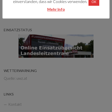
einverstanden, dass wir Cookies verwenden.
OK
(nicht ständig besetzt)
Mehr Info
0316/255520
EINSATZSTATUS
WETTERWARNUNG
Quelle: uwz.at
LINKS
Kontakt