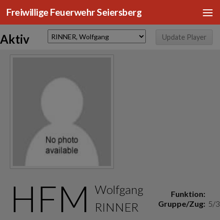
Freiwillige Feuerwehr Seiersberg
Zum Inhalt springen
Aktiv
HFM
Wolfgang
Funktion:
Gruppe/Zug:
5/3
RINNER