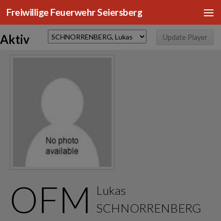
Freiwillige Feuerwehr Seiersberg
Zum Inhalt springen
Aktiv
OFM
Lukas
SCHNORRENBERG