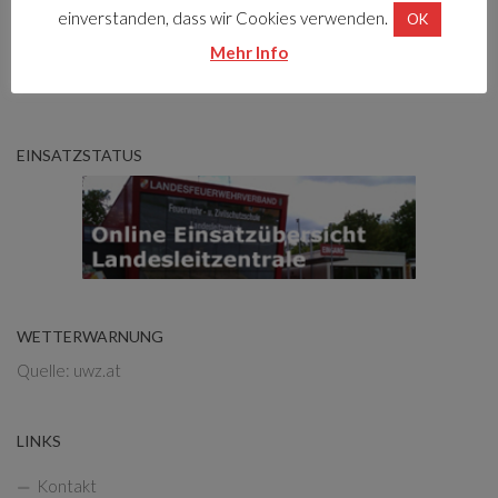
Telefon Rüsthaus:
einverstanden, dass wir Cookies verwenden.
OK
(nicht ständig besetzt)
Mehr Info
0316/255520
EINSATZSTATUS
WETTERWARNUNG
Quelle: uwz.at
LINKS
Kontakt