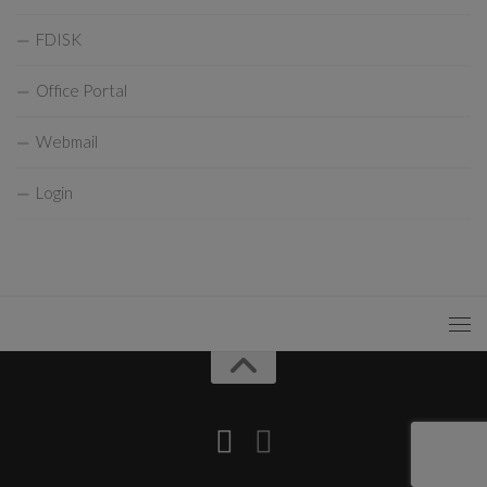
FDISK
Office Portal
Webmail
Login