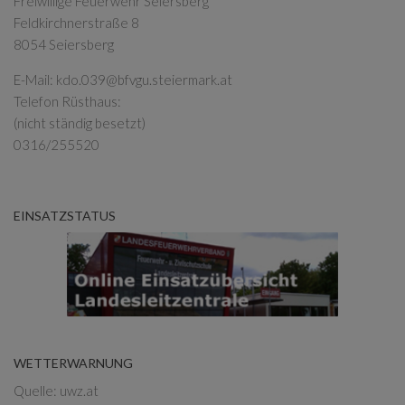
Freiwillige Feuerwehr Seiersberg
Feldkirchnerstraße 8
8054 Seiersberg
E-Mail:
kdo.039@bfvgu.steiermark.at
Telefon Rüsthaus:
(nicht ständig besetzt)
0316/255520
EINSATZSTATUS
WETTERWARNUNG
Quelle: uwz.at