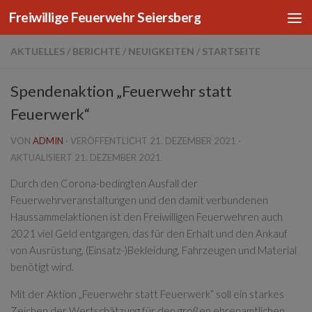
Freiwillige Feuerwehr Seiersberg
Zum Inhalt springen
AKTUELLES
/
BERICHTE
/
NEUIGKEITEN
/
STARTSEITE
Spendenaktion „Feuerwehr statt
Feuerwerk“
VON
ADMIN
· VERÖFFENTLICHT
21. DEZEMBER 2021
·
AKTUALISIERT
21. DEZEMBER 2021
Durch den Corona-bedingten Ausfall der
Feuerwehrveranstaltungen und den damit verbundenen
Haussammelaktionen ist den Freiwilligen Feuerwehren auch
2021 viel Geld entgangen, das für den Erhalt und den Ankauf
von Ausrüstung, (Einsatz-)Bekleidung, Fahrzeugen und Material
benötigt wird.
Mit der Aktion „Feuerwehr statt Feuerwerk“ soll ein starkes
Zeichen der Wertschätzung für den großen ehrenamtlichen