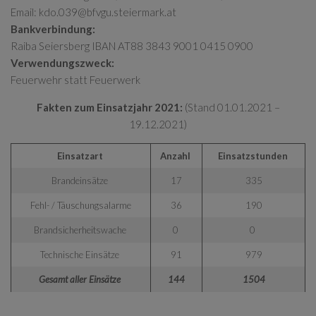
Email:
kdo.039@bfvgu.steiermark.at
Bankverbindung:
Raiba Seiersberg IBAN AT88 3843 9001 0415 0900
Verwendungszweck:
Feuerwehr statt Feuerwerk
Fakten zum Einsatzjahr 2021:
(Stand 01.01.2021 –
19.12.2021)
Einsatzart
Anzahl
Einsatzstunden
Brandeinsätze
17
335
Fehl- / Täuschungsalarme
36
190
Brandsicherheitswache
0
0
Technische Einsätze
91
979
Gesamt aller Einsätze
144
1504