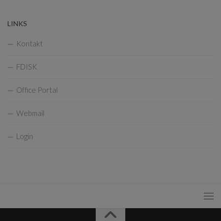
LINKS
Kontakt
FDISK
Office Portal
Webmail
Login