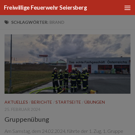
Freiwillige Feuerwehr Seiersberg
Zum Inhalt springen
SCHLAGWÖRTER:
BRAND
AKTUELLES
/
BERICHTE
/
STARTSEITE
/
ÜBUNGEN
25. FEBRUAR 2024
Gruppenübung
Am Samstag, dem 24.02.2024, führte der 1. Zug, 1. Gruppe