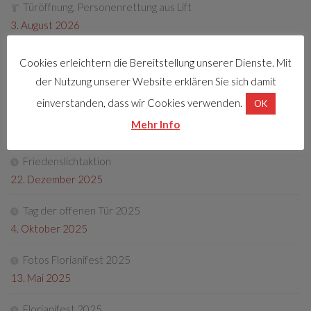
Türöffnung, Personenrettung aus Lift
3. August 2026
Cookies erleichtern die Bereitstellung unserer Dienste. Mit
der Nutzung unserer Website erklären Sie sich damit
LETZTE BEITRÄGE
einverstanden, dass wir Cookies verwenden.
OK
Florianifest 2026
Mehr Info
8. April 2026
Friedenslichtaktion
22. Dezember 2025
Tag der offenen Tür 2025
4. Oktober 2025
Fotos Florianifest 2025
13. Mai 2025
Florianifest 2025