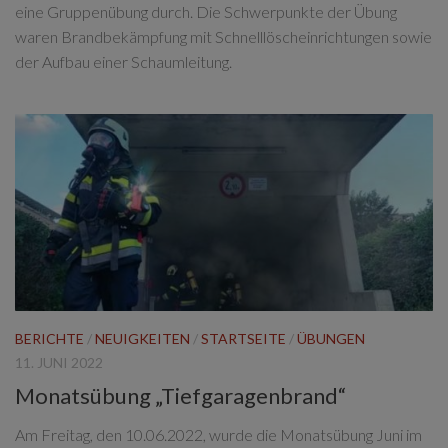
eine Gruppenübung durch. Die Schwerpunkte der Übung
waren Brandbekämpfung mit Schnelllöscheinrichtungen sowie
der Aufbau einer Schaumleitung.
BERICHTE
/
NEUIGKEITEN
/
STARTSEITE
/
ÜBUNGEN
11. JUNI 2022
Monatsübung „Tiefgaragenbrand“
Am Freitag, den 10.06.2022, wurde die Monatsübung Juni im