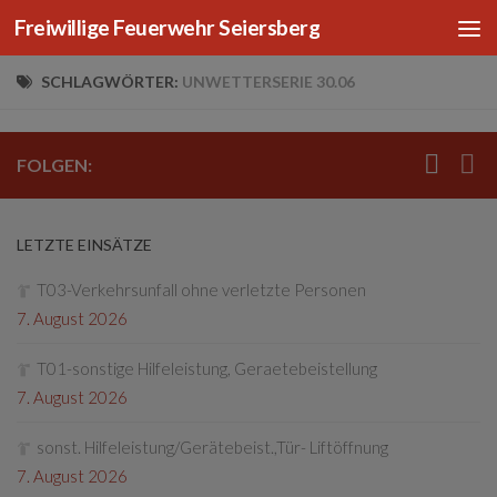
Freiwillige Feuerwehr Seiersberg
Zum Inhalt springen
SCHLAGWÖRTER:
UNWETTERSERIE 30.06
FOLGEN:
LETZTE EINSÄTZE
T03-Verkehrsunfall ohne verletzte Personen
7. August 2026
T01-sonstige Hilfeleistung, Geraetebeistellung
7. August 2026
sonst. Hilfeleistung/Gerätebeist.,Tür- Liftöffnung
7. August 2026