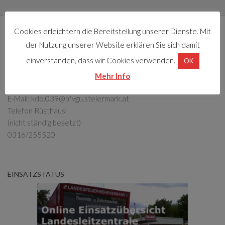
Cookies erleichtern die Bereitstellung unserer Dienste. Mit
KONTAKT
der Nutzung unserer Website erklären Sie sich damit
Freiwillige Feuerwehr Seiersberg
einverstanden, dass wir Cookies verwenden.
OK
Feldkirchnerstraße 8
Mehr Info
8054 Seiersberg
E-Mail:
kdo.039@bfvgu.steiermark.at
Telefon Rüsthaus:
(nicht ständig besetzt)
0316/255520
EINSATZSTATUS