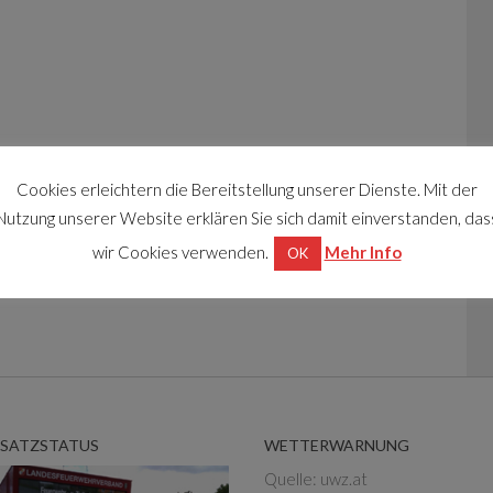
Cookies erleichtern die Bereitstellung unserer Dienste. Mit der
Nutzung unserer Website erklären Sie sich damit einverstanden, das
wir Cookies verwenden.
Mehr Info
OK
NSATZSTATUS
WETTERWARNUNG
Quelle: uwz.at