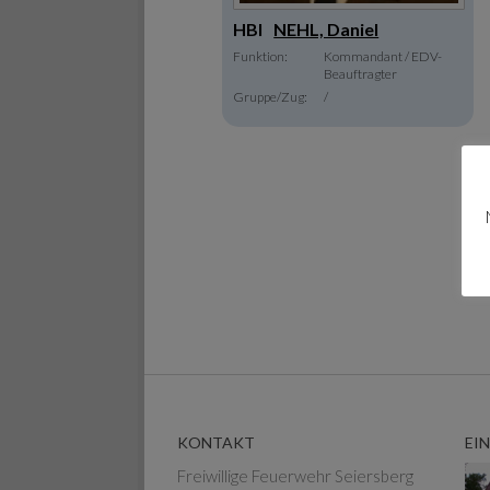
HBI
NEHL, Daniel
Funktion:
Kommandant / EDV-
Beauftragter
Gruppe/Zug:
/
KONTAKT
EI
Freiwillige Feuerwehr Seiersberg