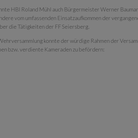
nnte HBI Roland Mühl auch Bürgermeister Werner Baumann
ndere vom umfassenden Einsatzaufkommen der vergangenen
er die Tätigkeiten der FF Seiersberg.
 Wehrversammlung konnte der würdige Rahmen der Versamm
en bzw. verdiente Kameraden zu befördern: