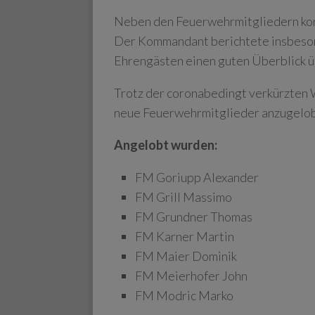
Neben den Feuerwehrmitgliedern ko
Der Kommandant berichtete insbeso
Ehrengästen einen guten Überblick üb
Trotz der coronabedingt verkürzten
neue Feuerwehrmitglieder anzugelob
Angelobt wurden:
FM Goriupp Alexander
FM Grill Massimo
FM Grundner Thomas
FM Karner Martin
FM Maier Dominik
FM Meierhofer John
FM Modric Marko