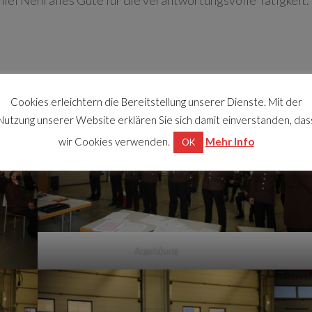
el Nehl alles Gute für die verantwortungsvolle Tätigkeit.
Cookies erleichtern die Bereitstellung unserer Dienste. Mit der
Nutzung unserer Website erklären Sie sich damit einverstanden, das
wir Cookies verwenden.
Mehr Info
OK
Angelobung