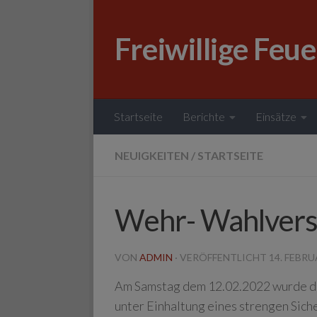
Zum Inhalt springen
Freiwillige Feu
Startseite
Berichte
Einsätze
NEUIGKEITEN
/
STARTSEITE
Wehr- Wahlver
VON
ADMIN
· VERÖFFENTLICHT
14. FEBRU
Am Samstag dem 12.02.2022 wurde di
unter Einhaltung eines strengen Sic