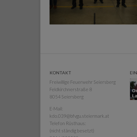
KONTAKT
EI
Freiwillige Feuerwehr Seiersberg
Feldkirchnerstraße 8
8054 Seiersberg
E-Mail:
kdo.039@bfvgu.steiermark.at
Telefon Rüsthaus:
(nicht ständig besetzt)