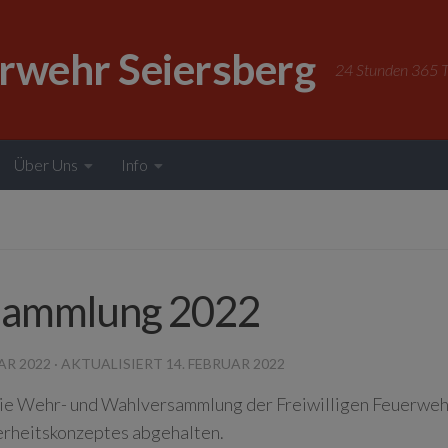
erwehr Seiersberg
24 Stunden 365 Ta
Über Uns
Info
sammlung 2022
AR 2022
· AKTUALISIERT
14. FEBRUAR 2022
e Wehr- und Wahlversammlung der Freiwilligen Feuerwehr
herheitskonzeptes abgehalten.