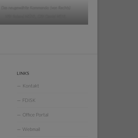
Das neugewählte Kommando: (von Rechts)
HBI Roland MÜHL, OBI Daniel NEHL
LINKS
Kontakt
FDISK
Office Portal
Webmail