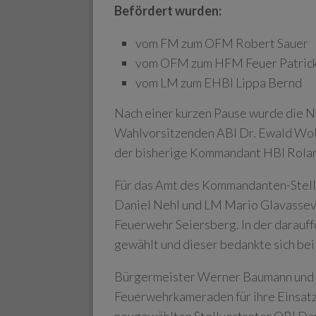
Befördert wurden:
vom FM zum OFM Robert Sauer
vom OFM zum HFM Feuer Patrick
vom LM zum EHBI Lippa Bernd
Nach einer kurzen Pause wurde die 
Wahlvorsitzenden ABI Dr. Ewald Wol
der bisherige Kommandant HBI Roland
Für das Amt des Kommandanten-Stell
Daniel Nehl und LM Mario Glavassevi
Feuerwehr Seiersberg. In der darau
gewählt und dieser bedankte sich bei
Bürgermeister Werner Baumann und A
Feuerwehrkameraden für ihre Einsa