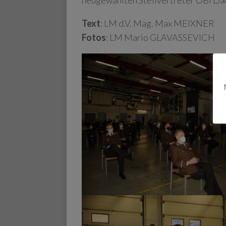
neugewählten Stellvertreter OBI Dani
Text
: LM d.V. Mag. Max MEIXNER
Fotos
: LM Mario GLAVASSEVICH