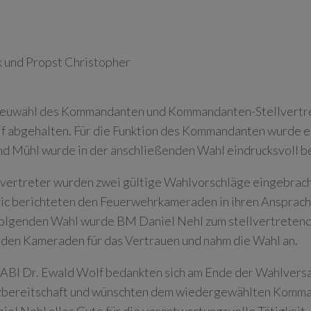
 und Propst Christopher
Neuwahl des Kommandanten und Kommandanten-Stellvertre
f abgehalten. Für die Funktion des Kommandanten wurde e
 Mühl wurde in der anschließenden Wahl eindrucksvoll be
vertreter wurden zwei gültige Wahlvorschläge eingebrac
c berichteten den Feuerwehrkameraden in ihren Ansprachen
ffolgenden Wahl wurde BM Daniel Nehl zum stellvertret
 den Kameraden für das Vertrauen und nahm die Wahl an.
BI Dr. Ewald Wolf bedankten sich am Ende der Wahlvers
tzbereitschaft und wünschten dem wiedergewählten Komm