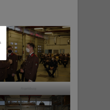
s
Angelobung