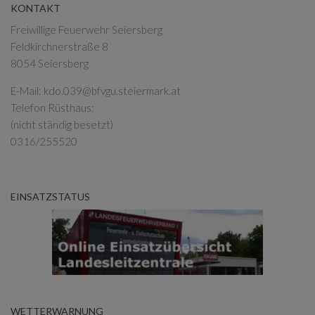
KONTAKT
Freiwillige Feuerwehr Seiersberg
Feldkirchnerstraße 8
8054 Seiersberg
E-Mail:
kdo.039@bfvgu.steiermark.at
Telefon Rüsthaus:
(nicht ständig besetzt)
0316/255520
EINSATZSTATUS
WETTERWARNUNG