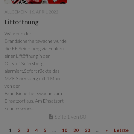
ALLGEMEIN
16. APRIL 2022
Liftöffnung
Während der
Brandsicherheitswache wurde
die FF Seiersberg via Funk zu
einer Liftöffnung in den
Ortsteil Seiersberg
alarmiert.Sofort rückte das
MZF Seiersberg mit 4 Mann
von der
Brandsicherheitswache zum
Einsatzort aus. Am Einsatzort
konnte keine...
Seite 1 von 80
1
2
3
4
5
...
10
20
30
...
»
Letzte