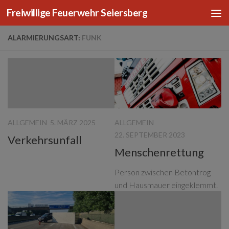
Freiwillige Feuerwehr Seiersberg
Zum Inhalt springen
ALARMIERUNGSART:
FUNK
ALLGEMEIN
ALLGEMEIN
5. MÄRZ 2025
22. SEPTEMBER 2023
Verkehrsunfall
Menschenrettung
Person zwischen Betontrog
und Hausmauer eingeklemmt.