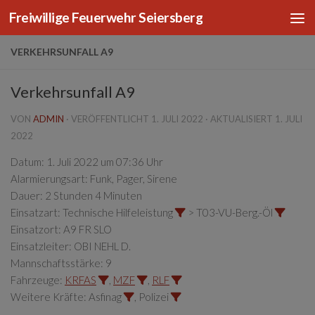
Freiwillige Feuerwehr Seiersberg
Zum Inhalt springen
VERKEHRSUNFALL A9
Verkehrsunfall A9
VON
ADMIN
· VERÖFFENTLICHT
1. JULI 2022
· AKTUALISIERT
1. JULI
2022
Datum:
1. Juli 2022 um 07:36 Uhr
Alarmierungsart:
Funk, Pager, Sirene
Dauer:
2 Stunden 4 Minuten
Einsatzart:
Technische Hilfeleistung
> T03-VU-Berg.-Öl
Einsatzort:
A9 FR SLO
Einsatzleiter:
OBI NEHL D.
Mannschaftsstärke:
9
Fahrzeuge:
KRFAS
,
MZF
,
RLF
Weitere Kräfte:
Asfinag
, Polizei