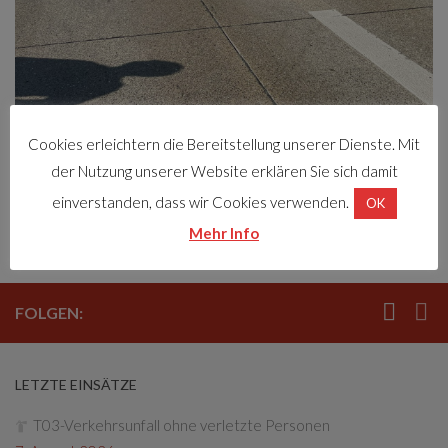
Cookies erleichtern die Bereitstellung unserer Dienste. Mit
der Nutzung unserer Website erklären Sie sich damit
einverstanden, dass wir Cookies verwenden.
OK
Schlagwörter:
Einsatz
Technik
Mehr Info
FOLGEN:
LETZTE EINSÄTZE
T03-Verkehrsunfall ohne verletzte Personen