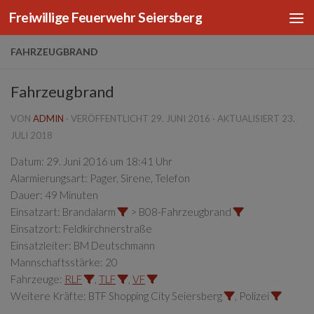
Freiwillige Feuerwehr Seiersberg
Zum Inhalt springen
FAHRZEUGBRAND
Fahrzeugbrand
VON
ADMIN
· VERÖFFENTLICHT
29. JUNI 2016
· AKTUALISIERT
23.
JULI 2018
Datum:
29. Juni 2016 um 18:41 Uhr
Alarmierungsart:
Pager, Sirene, Telefon
Dauer:
49 Minuten
Einsatzart:
Brandalarm
> B08-Fahrzeugbrand
Einsatzort:
Feldkirchnerstraße
Einsatzleiter:
BM Deutschmann
Mannschaftsstärke:
20
Fahrzeuge:
RLF
,
TLF
,
VF
Weitere Kräfte:
BTF Shopping City Seiersberg
, Polizei