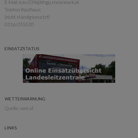
E-Mail:
kdo.039@bfvgu.steiermark.at
Telefon Rüsthaus:
(nicht ständig besetzt)
0316/255520
EINSATZSTATUS
WETTERWARNUNG
Quelle: uwz.at
LINKS