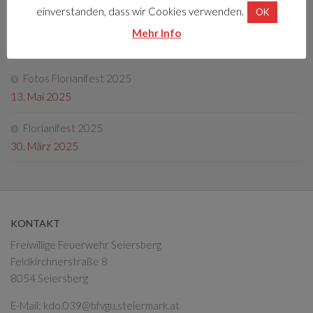
einverstanden, dass wir Cookies verwenden.
OK
Tag der offenen Tür 2025
Mehr Info
4. Oktober 2025
Fotos Florianifest 2025
13. Mai 2025
Florianifest 2025
30. März 2025
KONTAKT
Freiwillige Feuerwehr Seiersberg
Feldkirchnerstraße 8
8054 Seiersberg
E-Mail:
kdo.039@bfvgu.steiermark.at