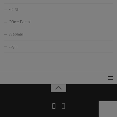
FDISK
Office Portal
Webmail
Login