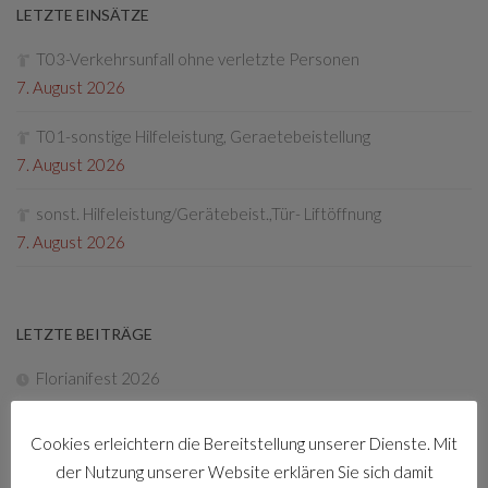
LETZTE EINSÄTZE
T03-Verkehrsunfall ohne verletzte Personen
7. August 2026
T01-sonstige Hilfeleistung, Geraetebeistellung
7. August 2026
sonst. Hilfeleistung/Gerätebeist.,Tür- Liftöffnung
7. August 2026
LETZTE BEITRÄGE
Florianifest 2026
8. April 2026
Cookies erleichtern die Bereitstellung unserer Dienste. Mit
Friedenslichtaktion
der Nutzung unserer Website erklären Sie sich damit
22. Dezember 2025