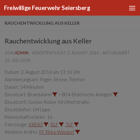
Freiwillige Feuerwehr Seiersberg
Zum Inhalt springen
RAUCHENTWICKLUNG AUS KELLER
Rauchentwicklung aus Keller
VON
ADMIN
· VERÖFFENTLICHT
2. AUGUST 2016
· AKTUALISIERT
23. JULI 2018
Datum:
2. August 2016 um 13:16 Uhr
Alarmierungsart:
Pager, Sirene, Telefon
Dauer:
34 Minuten
Einsatzart:
Brandalarm
> B04-Elektrische Anlagen
Einsatzort:
Gustav Rober Kirchhofstraße
Einsatzleiter:
LM Lippa
Mannschaftsstärke:
16
Fahrzeuge:
KRFAS
,
RLF
,
TLF
Weitere Kräfte:
FF Pirka-Windorf