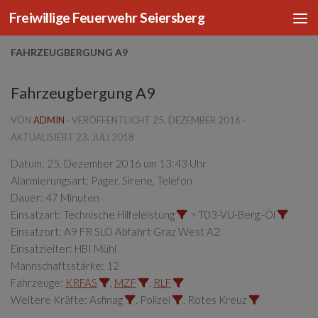
Freiwillige Feuerwehr Seiersberg
Zum Inhalt springen
FAHRZEUGBERGUNG A9
Fahrzeugbergung A9
VON
ADMIN
· VERÖFFENTLICHT
25. DEZEMBER 2016
·
AKTUALISIERT
23. JULI 2018
Datum:
25. Dezember 2016 um 13:43 Uhr
Alarmierungsart:
Pager, Sirene, Telefon
Dauer:
47 Minuten
Einsatzart:
Technische Hilfeleistung
> T03-VU-Berg.-Öl
Einsatzort:
A9 FR SLO Abfahrt Graz West A2
Einsatzleiter:
HBI Mühl
Mannschaftsstärke:
12
Fahrzeuge:
KRFAS
,
MZF
,
RLF
Weitere Kräfte:
Asfinag
, Polizei
, Rotes Kreuz