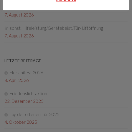
T01-sonstige Hilfeleistung, Geraetebeistellung
7. August 2026
sonst. Hilfeleistung/Gerätebeist.,Tür- Liftöffnung
7. August 2026
LETZTE BEITRÄGE
Florianifest 2026
8. April 2026
Friedenslichtaktion
22. Dezember 2025
Tag der offenen Tür 2025
4. Oktober 2025