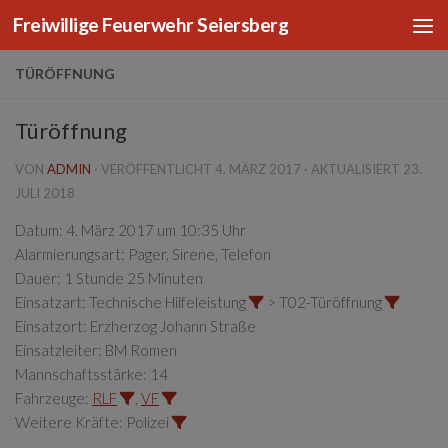
Freiwillige Feuerwehr Seiersberg
Zum Inhalt springen
TÜRÖFFNUNG
Türöffnung
VON
ADMIN
· VERÖFFENTLICHT
4. MÄRZ 2017
· AKTUALISIERT
23.
JULI 2018
Datum:
4. März 2017 um 10:35 Uhr
Alarmierungsart:
Pager, Sirene, Telefon
Dauer:
1 Stunde 25 Minuten
Einsatzart:
Technische Hilfeleistung
> T02-Türöffnung
Einsatzort:
Erzherzog Johann Straße
Einsatzleiter:
BM Romen
Mannschaftsstärke:
14
Fahrzeuge:
RLF
,
VF
Weitere Kräfte:
Polizei