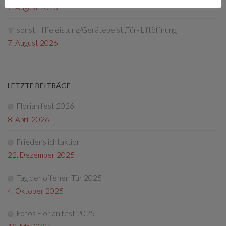
7. August 2026
sonst. Hilfeleistung/Gerätebeist.,Tür- Liftöffnung
7. August 2026
LETZTE BEITRÄGE
Florianifest 2026
8. April 2026
Friedenslichtaktion
22. Dezember 2025
Tag der offenen Tür 2025
4. Oktober 2025
Fotos Florianifest 2025