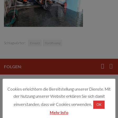
Schlagwörter:
Einsatz
Türöffnung
FOLGEN:
LETZTE EINSÄTZE
Cookies erleichtern die Bereitstellung unserer Dienste. Mit
der Nutzung unserer Website erklären Sie sich damit
T03-Verkehrsunfall ohne verletzte Personen
7. August 2026
einverstanden, dass wir Cookies verwenden.
OK
Mehr Info
T01-sonstige Hilfeleistung, Geraetebeistellung