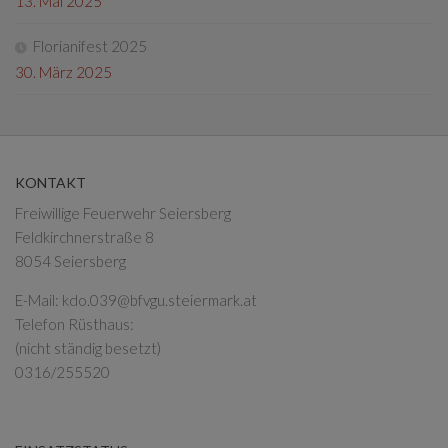
13. Mai 2025
Florianifest 2025
30. März 2025
KONTAKT
Freiwillige Feuerwehr Seiersberg
Feldkirchnerstraße 8
8054 Seiersberg
E-Mail:
kdo.039@bfvgu.steiermark.at
Telefon Rüsthaus:
(nicht ständig besetzt)
0316/255520